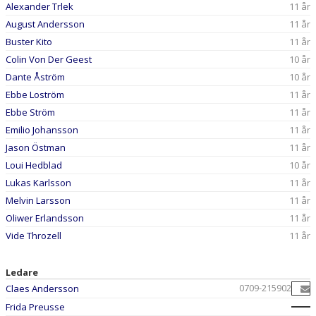
Alexander Trlek
11 år
August Andersson
11 år
Buster Kito
11 år
Colin Von Der Geest
10 år
Dante Åström
10 år
Ebbe Loström
11 år
Ebbe Ström
11 år
Emilio Johansson
11 år
Jason Östman
11 år
Loui Hedblad
10 år
Lukas Karlsson
11 år
Melvin Larsson
11 år
Oliwer Erlandsson
11 år
Vide Throzell
11 år
Ledare
0709-215902
Claes Andersson
Frida Preusse