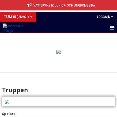
VÄSTERVIKS IK JUNIOR- OCH UNGDOMSSIDA
TEAM 15 (U12/C1)
LOGGA IN
HEM
NYHETER
KALENDER
MATCHER
TRUPPEN
Truppen
BILDGALLERI
DOKUMENT
Spelare
KONTAKT