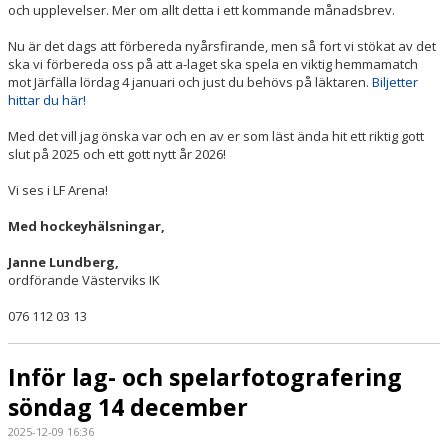
och upplevelser. Mer om allt detta i ett kommande månadsbrev.
Nu är det dags att förbereda nyårsfirande, men så fort vi stökat av det
ska vi förbereda oss på att a-laget ska spela en viktig hemmamatch
mot Järfälla lördag 4 januari och just du behövs på läktaren.
Biljetter
hittar du här!
Med det vill jag önska var och en av er som läst ända hit ett riktig gott
slut på 2025 och ett gott nytt år 2026!
Vi ses i LF Arena!
Med hockeyhälsningar,
Janne Lundberg,
ordförande Västerviks IK
076 112 03 13
Inför lag- och spelarfotografering
söndag 14 december
2025-12-09 16:36