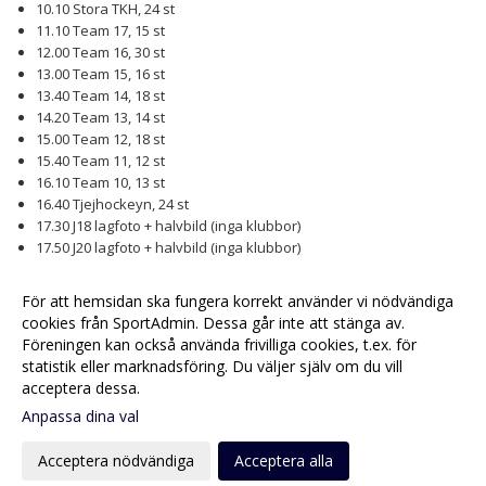
10.10 Stora TKH, 24 st
11.10 Team 17, 15 st
12.00 Team 16, 30 st
13.00 Team 15, 16 st
13.40 Team 14, 18 st
14.20 Team 13, 14 st
15.00 Team 12, 18 st
15.40 Team 11, 12 st
16.10 Team 10, 13 st
16.40 Tjejhockeyn, 24 st
17.30 J18 lagfoto + halvbild (inga klubbor)
17.50 J20 lagfoto + halvbild (inga klubbor)
18.10 A-laget lagfoto + halvbild (inga klubbor)
För att hemsidan ska fungera korrekt använder vi nödvändiga
Fotografen lämnar isen omkring 20.00
cookies från SportAdmin. Dessa går inte att stänga av.
Föreningen kan också använda frivilliga cookies, t.ex. för
Fler nyheter >>
statistik eller marknadsföring. Du väljer själv om du vill
acceptera dessa.
Anpassa dina val
Cookie-
Gå till
inställningar
Webbversion
Acceptera nödvändiga
Acceptera alla