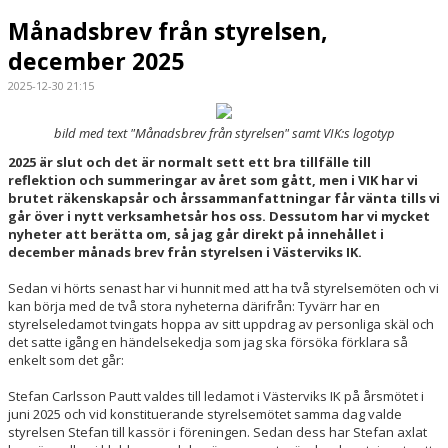
Månadsbrev från styrelsen,
december 2025
2025-12-30 21:15
bild med text "Månadsbrev från styrelsen" samt VIK:s logotyp
2025 är slut och det är normalt sett ett bra tillfälle till
reflektion och summeringar av året som gått, men i VIK har vi
brutet räkenskapsår och årssammanfattningar får vänta tills vi
går över i nytt verksamhetsår hos oss. Dessutom har vi mycket
nyheter att berätta om, så jag går direkt på innehållet i
december månads brev från styrelsen i Västerviks IK.
Sedan vi hörts senast har vi hunnit med att ha två styrelsemöten och vi
kan börja med de två stora nyheterna därifrån: Tyvärr har en
styrelseledamot tvingats hoppa av sitt uppdrag av personliga skäl och
det satte igång en händelsekedja som jag ska försöka förklara så
enkelt som det går:
Stefan Carlsson Pautt valdes till ledamot i Västerviks IK på årsmötet i
juni 2025 och vid konstituerande styrelsemötet samma dag valde
styrelsen Stefan till kassör i föreningen. Sedan dess har Stefan axlat