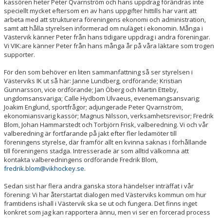
kassören heter Peter Qvarnström och hans uppdrag förändras inte
speciellt mycket eftersom en av hans uppgifter hittills har varit att
arbeta med att strukturera föreningens ekonomi och administration,
samt att hålla styrelsen informerad om nuläget i ekonomin. Många i
Västervik känner Peter från hans tidigare uppdrag i andra föreningar.
Vi VIK:are känner Peter från hans många år på våra läktare som trogen
supporter.
För den som behöver en liten sammanfattning så ser styrelsen i
Västerviks IK ut så här: Janne Lundberg, ordförande; Kristian
Gunnarsson, vice ordförande; Jan Öberg och Martin Etteby,
ungdomsansvariga; Calle Hydbom Ulvaeus, evenemangsansvarig;
Joakim Englund, sportfrågor; adjungerade Peter Qvarnström,
ekonomiansvarig kassör; Magnus Nilsson, verksamhetsrevisor; Fredrik
Blom, Johan Hammarstedt och Torbjörn Frisk, valberedning. Vi och vår
valberedning är fortfarande på jakt efter fler ledamöter till
föreningens styrelse, där framför allt en kvinna saknas i förhållande
till föreningens stadga. Intresserade är som alltid välkomna att
kontakta valberedningens ordförande Fredrik Blom,
fredrik.blom@vikhockey.se
.
Sedan sist har flera andra ganska stora händelser inträffat i vår
förening: Vi har återstartat dialogen med Västerviks kommun om hur
framtidens ishall i Västervik ska se ut och fungera. Det finns inget
konkret som jag kan rapportera ännu, men vi ser en forcerad process