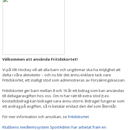
MATCHER
ISTIDER
Välkommen att använda Fritidskortet!
Vi på VIK Hockey vill att alla barn och ungdomar ska ha möjlighet att
delta i våra aktiviteter – och nu blir det ännu enklare tack vare
Fritidskortet, ett statligt stöd som administreras av Försäkringskassan.
Fritidskortet ger barn mellan 8 och 16 år ett bidrag som kan användas
till deltagaravgiften hos oss. Om ni har rätt till extra stöd (t.ex.
bostadsbidrag) kan bidraget vara ännu större. Bidraget fungerar som
ett avdrag på avgiften, så ni betalar endast den del som återstår.
För mer information och ansökan, se
Fritidskortet
Klubbens medlemssystem SportAdmin har arbetat fram en