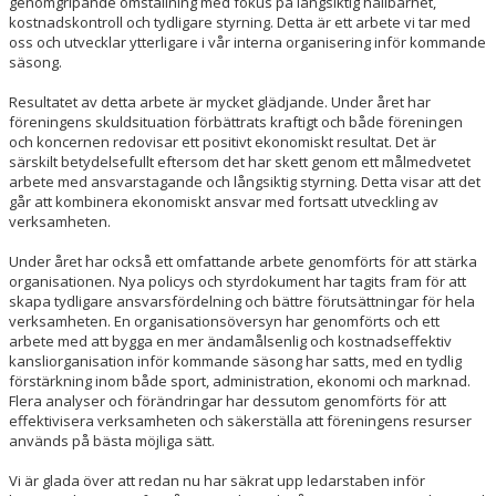
genomgripande omställning med fokus på långsiktig hållbarhet,
kostnadskontroll och tydligare styrning. Detta är ett arbete vi tar med
oss och utvecklar ytterligare i vår interna organisering inför kommande
säsong.
Resultatet av detta arbete är mycket glädjande. Under året har
föreningens skuldsituation förbättrats kraftigt och både föreningen
och koncernen redovisar ett positivt ekonomiskt resultat. Det är
särskilt betydelsefullt eftersom det har skett genom ett målmedvetet
arbete med ansvarstagande och långsiktig styrning. Detta visar att det
går att kombinera ekonomiskt ansvar med fortsatt utveckling av
verksamheten.
Under året har också ett omfattande arbete genomförts för att stärka
organisationen. Nya policys och styrdokument har tagits fram för att
skapa tydligare ansvarsfördelning och bättre förutsättningar för hela
verksamheten. En organisationsöversyn har genomförts och ett
arbete med att bygga en mer ändamålsenlig och kostnadseffektiv
kansliorganisation inför kommande säsong har satts, med en tydlig
förstärkning inom både sport, administration, ekonomi och marknad.
Flera analyser och förändringar har dessutom genomförts för att
effektivisera verksamheten och säkerställa att föreningens resurser
används på bästa möjliga sätt.
Vi är glada över att redan nu har säkrat upp ledarstaben inför