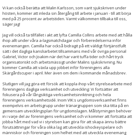
Vi kan också berätta att Malin Karlsson, som varit sjukskriven under
hösten, kommer att inleda sin återgång till arbete i januari - till att börja
med på 25 procent av arbetstiden. Varmt välkommen tillbaka till oss,
säger jag!
Jag vill också ta tillfället i akt att lyfta Camilla Collins arbete med att hålla
ihop allt under våra a-lagsmatchdagar och förberedelserna inför
evenemangen. Camilla har också bidragit på ett väldigt förtjänstfullt
sätt i det dagliga kansliarbetet tillsammans med vår övriga personal
Gabriel, Victor och Joakim när det har varit tuffa tider och hårt tryck
organisatoriskt och arbetsmässigt under Malins sjukskrivning. Nu
kommer Camilla att växla upp jobbet inför föreningens alla
Skärgårdscuper i april. Mer även om dem i kommande månadsbrev.
Slutligen vill jag göra ett försök att koppla ihop vårt styrelsearbete med
föreningens dagliga verksamhet och utveckling: Vi fortsätter att
fokusera på vår långsiktiga verksamhetsinriktning och hela
föreningens verksamhetsidé. Inom VIK:s ungdomsverksamhet finns
exempelvis en arbetsgrupp under tränargruppen som ska titta på en
gemensam utvecklingsplan för ungdomslagen. Målstyrningen behöver
in i varje del av föreningens verksamhet och vi kommer att fortsätta att
jobba hårt med vad vi i styrelsen kan göra för att skapa ännu bättre
förutsättningar för våra olika lag att utveckla ishockeyspelare och
människor och föreningen som helhet med att utveckla evenemang