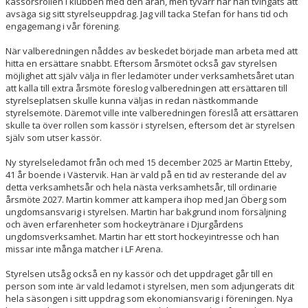
kassörsrollen i klubben med den äran, men tyvärr har han tvingats att
avsäga sig sitt styrelseuppdrag. Jag vill tacka Stefan för hans tid och
engagemang i vår förening.
När valberedningen nåddes av beskedet började man arbeta med att
hitta en ersättare snabbt. Eftersom årsmötet också gav styrelsen
möjlighet att själv välja in fler ledamöter under verksamhetsåret utan
att kalla till extra årsmöte föreslog valberedningen att ersättaren till
styrelseplatsen skulle kunna väljas in redan nästkommande
styrelsemöte. Däremot ville inte valberedningen föreslå att ersättaren
skulle ta över rollen som kassör i styrelsen, eftersom det är styrelsen
själv som utser kassör.
Ny styrelseledamot från och med 15 december 2025 är Martin Etteby,
41 år boende i Västervik. Han är vald på en tid av resterande del av
detta verksamhetsår och hela nästa verksamhetsår, till ordinarie
årsmöte 2027. Martin kommer att kampera ihop med Jan Öberg som
ungdomsansvarig i styrelsen. Martin har bakgrund inom försäljning
och även erfarenheter som hockeytränare i Djurgårdens
ungdomsverksamhet. Martin har ett stort hockeyintresse och han
missar inte många matcher i LF Arena.
Styrelsen utsåg också en ny kassör och det uppdraget går till en
person som inte är vald ledamot i styrelsen, men som adjungerats dit
hela säsongen i sitt uppdrag som ekonomiansvarig i föreningen. Nya