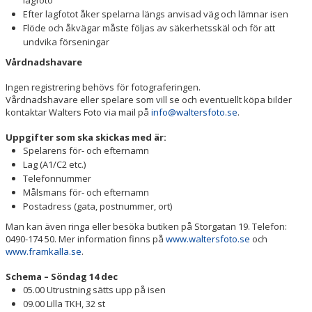
lagfoto
Efter lagfotot åker spelarna längs anvisad väg och lämnar isen
Flöde och åkvägar måste följas av säkerhetsskäl och för att
undvika förseningar
Vårdnadshavare
Ingen registrering behövs för fotograferingen.
Vårdnadshavare eller spelare som vill se och eventuellt köpa bilder
kontaktar Walters Foto via mail på
info@waltersfoto.se
.
Uppgifter som ska skickas med är:
Spelarens för- och efternamn
Lag (A1/C2 etc.)
Telefonnummer
Målsmans för- och efternamn
Postadress (gata, postnummer, ort)
Man kan även ringa eller besöka butiken på Storgatan 19. Telefon:
0490-174 50. Mer information finns på
www.waltersfoto.se
och
www.framkalla.se
.
Schema – Söndag 14 dec
05.00 Utrustning sätts upp på isen
09.00 Lilla TKH, 32 st