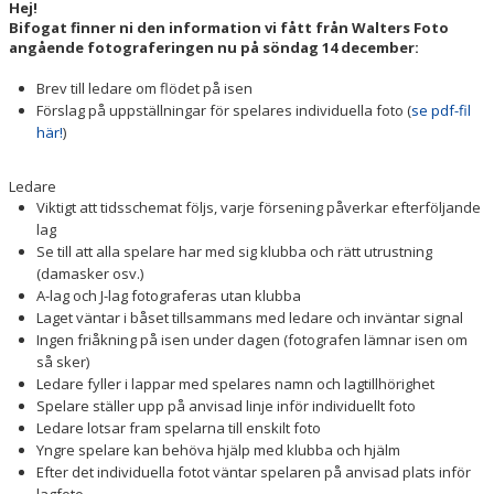
Hej!
Bifogat finner ni den information vi fått från Walters Foto
angående fotograferingen nu på söndag 14 december:
Brev till ledare om flödet på isen
Förslag på uppställningar för spelares individuella foto (
se pdf-fil
här!
)
Ledare
Viktigt att tidsschemat följs, varje försening påverkar efterföljande
lag
Se till att alla spelare har med sig klubba och rätt utrustning
(damasker osv.)
A-lag och J-lag fotograferas utan klubba
Laget väntar i båset tillsammans med ledare och inväntar signal
Ingen friåkning på isen under dagen (fotografen lämnar isen om
så sker)
Ledare fyller i lappar med spelares namn och lagtillhörighet
Spelare ställer upp på anvisad linje inför individuellt foto
Ledare lotsar fram spelarna till enskilt foto
Yngre spelare kan behöva hjälp med klubba och hjälm
Efter det individuella fotot väntar spelaren på anvisad plats inför