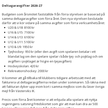
Deltagaravgifter 2026-27
Budgeten som årsmötet fastställde från förra styrelsen är baserad på
samma deltagaravgifter som förra året. Den nya styrelsen beslutade
därför att vi kör vidare på samma avgifter som förra verksamhetsåret:
U20 & U18: 8100 kr
U16 & U15: 7100 kr
U14 & U13: 6100 kr
U12 & U11: 5100 kr
U10 & U9: 1950 kr
Tjejhockey: 950 kr (eller den avgift som spelaren betalar i ett
blandat lag om den spelare spelar i både tjej- och pojklag och om
avgiften i pojklaget är högre en tjejavgiften)
Hockeyskolan: 420 kr
Rekreationshockey: 2000 kr
Vi kommer att gå tillbaka till klubbens tidigare arbetssätt med att
fakturera ut deltagaravgifterna redan under sommaren. Så räkna med
att fakturan dyker upp inom kort i samma mejlbox som du läser övriga
mejl från Västerviks IK.
Precis som förra året kommer vi att erbjuda alla spelare att nyttja
regeringens satsning Fritidskortet som gör att man kan dra av 500