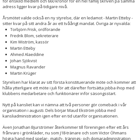
för enskild medlem och 660 kronor för en hel familj skriven på samma
adress ligger kvar på tidigare nivå.
Årsmötet valde också en ny styrelse, där en ledamot - Martin Etteby -
sitter kvar på sitt andra år av ett tvåårigt mandat. Övriga är nyvalda:
Torbjörn Frisk, ordförande
Fredrik Blom, sekreterare
Kim Wiström, kassör
Martin Etteby
Ahmed Alaeddine
Johan Sjökvist
Magnus Ravander
Martin Krüger
Styrelsen har klarat av sitt första konstituerande möte och kommer att
hålla ytterligare ett möte i juli för att därefter fortsätta jobba ihop med
klubbens medarbetare och funktionärer inför säsongsstart.
Nytt på kansliet kan vi nämna att två personer gör comeback i vår
organisation i augusti. Dels börjar Maud Ekström jobba med
kansliadministration igen efter en tid utanför organisationen.
Även Jonathan Bjurströmer återkommer till föreningen efter ett års
frånvaro i grönkläder, nu som J18-tränare och som Victor Öhmans
högra hand med spelar-, match-, tränings- och domaradministration