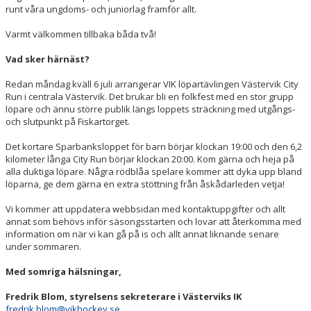
runt våra ungdoms- och juniorlag framför allt.
Varmt välkommen tillbaka båda två!
Vad sker härnäst?
Redan måndag kväll 6 juli arrangerar VIK löpartävlingen Västervik City
Run i centrala Västervik. Det brukar bli en folkfest med en stor grupp
löpare och ännu större publik längs loppets sträckning med utgångs-
och slutpunkt på Fiskartorget.
Det kortare Sparbanksloppet för barn börjar klockan 19:00 och den 6,2
kilometer långa City Run börjar klockan 20:00. Kom gärna och heja på
alla duktiga löpare. Några rödblåa spelare kommer att dyka upp bland
löparna, ge dem gärna en extra stöttning från åskådarleden vetja!
Vi kommer att uppdatera webbsidan med kontaktuppgifter och allt
annat som behövs inför säsongsstarten och lovar att återkomma med
information om när vi kan gå på is och allt annat liknande senare
under sommaren.
Med somriga hälsningar,
Fredrik Blom, styrelsens sekreterare i Västerviks IK
fredrik.blom@vikhockey.se