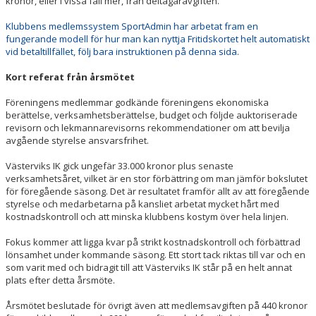
kronor, eller i vissa fall mer, från deltagaravgiften.
Klubbens medlemssystem SportAdmin har arbetat fram en
fungerande modell för hur man kan nyttja Fritidskortet helt automatiskt
vid betaltillfället, följ bara instruktionen på denna sida
.
Kort referat från årsmötet
Föreningens medlemmar godkände föreningens ekonomiska
berättelse, verksamhetsberättelse, budget och följde auktoriserade
revisorn och lekmannarevisorns rekommendationer om att bevilja
avgående styrelse ansvarsfrihet.
Västerviks IK gick ungefär 33.000 kronor plus senaste
verksamhetsåret, vilket är en stor förbättring om man jämför bokslutet
för föregående säsong. Det är resultatet framför allt av att föregående
styrelse och medarbetarna på kansliet arbetat mycket hårt med
kostnadskontroll och att minska klubbens kostym över hela linjen.
Fokus kommer att ligga kvar på strikt kostnadskontroll och förbättrad
lönsamhet under kommande säsong. Ett stort tack riktas till var och en
som varit med och bidragit till att Västerviks IK står på en helt annat
plats efter detta årsmöte.
Årsmötet beslutade för övrigt även att medlemsavgiften på 440 kronor