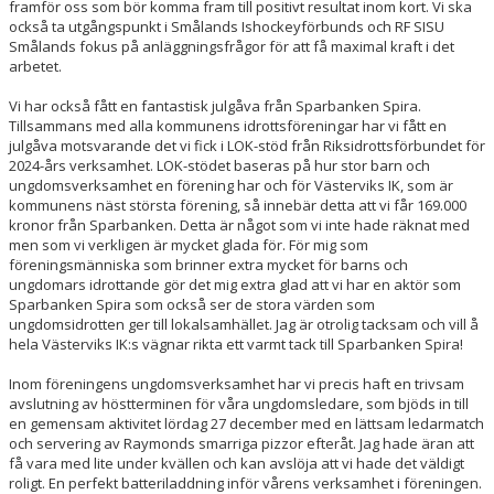
framför oss som bör komma fram till positivt resultat inom kort. Vi ska
också ta utgångspunkt i Smålands Ishockeyförbunds och RF SISU
Smålands fokus på anläggningsfrågor för att få maximal kraft i det
arbetet.
Vi har också fått en fantastisk julgåva från Sparbanken Spira.
Tillsammans med alla kommunens idrottsföreningar har vi fått en
julgåva motsvarande det vi fick i LOK-stöd från Riksidrottsförbundet för
2024-års verksamhet. LOK-stödet baseras på hur stor barn och
ungdomsverksamhet en förening har och för Västerviks IK, som är
kommunens näst största förening, så innebär detta att vi får 169.000
kronor från Sparbanken. Detta är något som vi inte hade räknat med
men som vi verkligen är mycket glada för. För mig som
föreningsmänniska som brinner extra mycket för barns och
ungdomars idrottande gör det mig extra glad att vi har en aktör som
Sparbanken Spira som också ser de stora värden som
ungdomsidrotten ger till lokalsamhället. Jag är otrolig tacksam och vill å
hela Västerviks IK:s vägnar rikta ett varmt tack till Sparbanken Spira!
Inom föreningens ungdomsverksamhet har vi precis haft en trivsam
avslutning av höstterminen för våra ungdomsledare, som bjöds in till
en gemensam aktivitet lördag 27 december med en lättsam ledarmatch
och servering av Raymonds smarriga pizzor efteråt. Jag hade äran att
få vara med lite under kvällen och kan avslöja att vi hade det väldigt
roligt. En perfekt batteriladdning inför vårens verksamhet i föreningen.