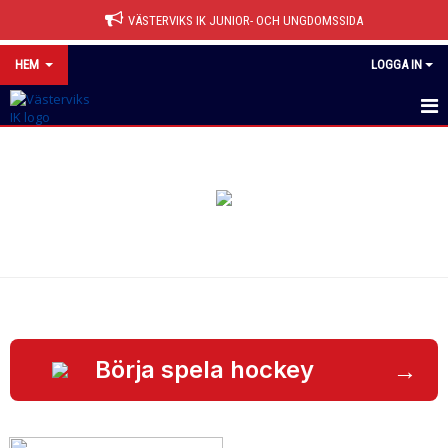
VÄSTERVIKS IK JUNIOR- OCH UNGDOMSSIDA
HEM
LOGGA IN
HEM
NYHETER
OM KLUBBEN
KONTAKT
KALENDER
BILDGALLERI
→
Börja spela hockey
DOKUMENT
VÅRA LAG/TRÄNARE