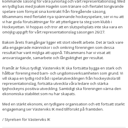
kommande säsong för våra juniorlag och vårt representationslag. Med
en tydlig bas med Joakim Hagelin som tränare och flertalet tongivande
spelare som förnyat sina kontrakt från föregående säsong,
tillsammans med flertalet nya spännande hockeyspelare, ser vi nu att
vi har goda förutsättningar för att ytterligare ta steg som klubb i
Hockeyettan. Vi hoppas och tror att en slutspelsplats inte ska vara en
omöjlig uppgift för vårt representationslag säsongen 26/27.
Bakom årets framgångar ligger ett stort ideellt arbete. Det är tack vare
alla engagerade människor i och omkring föreningen som dessa
resultat har varit möjliga att uppnå. Tillsammans har vi visat att
ansvarstagande, samarbete och långsiktighet ger resultat.
Framåt är fokus tydligt. Västerviks IK ska fortsätta bygga en stark och
hållbar förening med barn- och ungdomsverksamheten som grund. Vi
vill skapa en tydlig röd tråd i spelarutvecklingen från hockeyskola till
representationslag, fortsätta utveckla våra ledare och stärka
tjejhockeyns positiva utveckling. Samtidigt ska föreningen värna den
ekonomiska stabilitet som nu har skapats.
Med en stärkt ekonomi, en tydligare organisation och ett fortsatt starkt
engagemang ser Västerviks IK med tillförsikt på framtiden.
/ Styrelsen för Västerviks IK