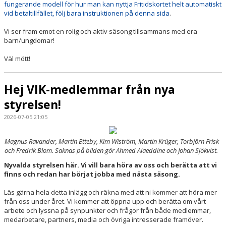
fungerande modell för hur man kan nyttja Fritidskortet helt automatiskt
vid betaltillfället, följ bara instruktionen på denna sida
.
Vi ser fram emot en rolig och aktiv säsong tillsammans med era
barn/ungdomar!
Väl mött!
Hej VIK-medlemmar från nya
styrelsen!
2026-07-05 21:05
Magnus Ravander, Martin Etteby, Kim Wiström, Martin Krüger, Torbjörn Frisk
och Fredrik Blom. Saknas på bilden gör Ahmed Alaeddine och Johan Sjökvist.
Nyvalda styrelsen här. Vi vill bara höra av oss och berätta att vi
finns och redan har börjat jobba med nästa säsong.
Läs gärna hela detta inlägg och räkna med att ni kommer att höra mer
från oss under året. Vi kommer att öppna upp och berätta om vårt
arbete och lyssna på synpunkter och frågor från både medlemmar,
medarbetare, partners, media och övriga intresserade framöver.