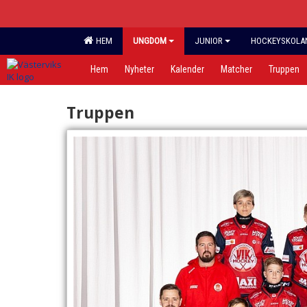
HEM
UNGDOM
JUNIOR
HOCKEYSKOLAN,
Hem
Nyheter
Kalender
Matcher
Truppen
Truppen