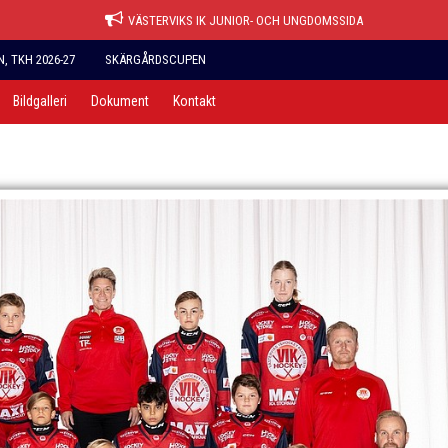
VÄSTERVIKS IK JUNIOR- OCH UNGDOMSSIDA
 TKH 2026-27
SKÄRGÅRDSCUPEN
Bildgalleri
Dokument
Kontakt