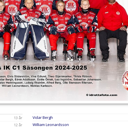
Vidar Bergh
13 år
William Leonardsson
12 år