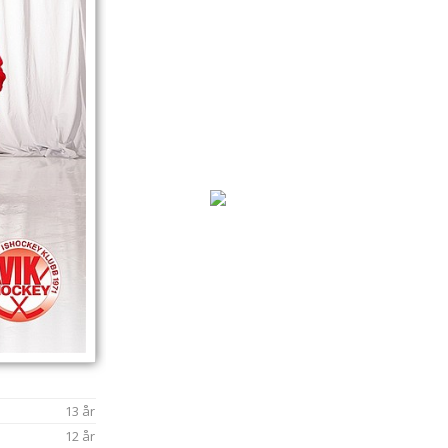
13 år
12 år