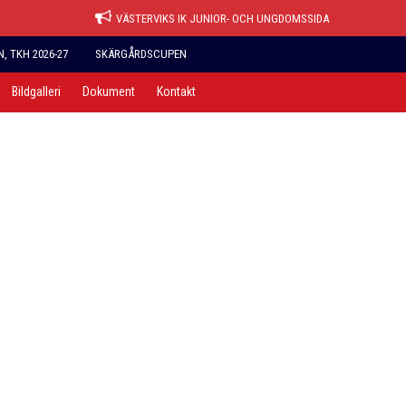
VÄSTERVIKS IK JUNIOR- OCH UNGDOMSSIDA
 TKH 2026-27
SKÄRGÅRDSCUPEN
Bildgalleri
Dokument
Kontakt