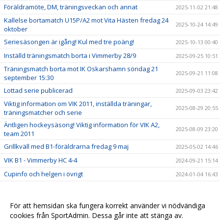
Föräldramöte, DM, träningsveckan och annat
2025-11-02 21:48
Kallelse bortamatch U15P/A2 mot Vita Hästen fredag 24
2025-10-24 14:49
oktober
Seriesäsongen är igång! Kul med tre poäng!
2025-10-13 00:40
Inställd träningsmatch borta i Vimmerby 28/9
2025-09-25 10:51
Träningsmatch borta mot IK Oskarshamn söndag 21
2025-09-21 11:08
september 15:30
Lottad serie publicerad
2025-09-03 23:42
Viktig information om VIK 2011, inställda träningar,
2025-08-29 20:55
träningsmatcher och serie
Äntligen hockeysäsong! Viktig information för VIK A2,
2025-08-09 23:20
team 2011
Grillkväll med B1-föräldrarna fredag 9 maj
2025-05-02 14:46
VIK B1 - Vimmerby HC 4-4
2024-09-21 15:14
Cupinfo och helgen i övrigt
2024-01-04 16:43
2023-11-14 16:24
2023-11-14 16:24
För att hemsidan ska fungera korrekt använder vi nödvändiga
cookies från SportAdmin. Dessa går inte att stänga av.
2023-11-14 16:22