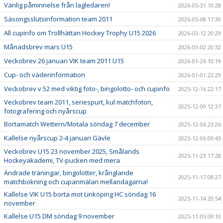
Vänlig påminnelse från lagledaren!
2026-05-31 10:28
Säsongsslutsinformation team 2011
2026-05-08 17:30
KONTAKT
All cupinfo om Trollhättan Hockey Trophy U15 2026
2026-03-12 20:29
Månadsbrev mars U15
2026-03-02 20:32
Veckobrev 26 januari VIK team 2011 U15
2026-01-26 10:19
Cup- och väderinformation
2026-01-01 22:29
Veckobrev v 52 med viktig foto-, bingolotto- och cupinfo
2025-12-16 22:17
Veckobrev team 2011, seriespurt, kul matchfoton,
2025-12-09 12:37
fotografering och nyårscup
Bortamatch Wettern/Motala söndag 7 december
2025-12-06 23:26
Kallelse nyårscup 2-4 januari Gävle
2025-12-06 09:43
Veckobrev U15 23 november 2025, Smålands
2025-11-23 17:28
Hockeyakademi, TV-pucken med mera
Ändrade träningar, bingolotter, krånglande
2025-11-17 08:27
matchbokning och cupanmälan mellandagarna!
Kallelse VIK U15 borta mot Linköping HC söndag 16
2025-11-14 20:54
november
Kallelse U15 DM söndag 9 november
2025-11-05 09:10