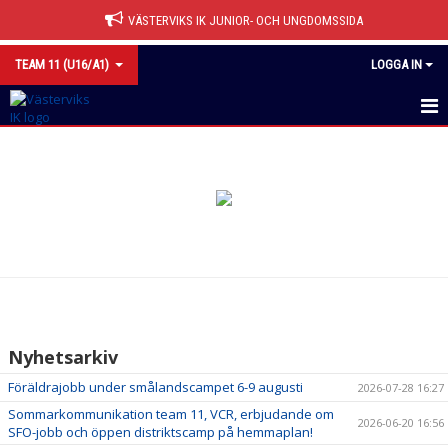
VÄSTERVIKS IK JUNIOR- OCH UNGDOMSSIDA
TEAM 11 (U16/A1)
LOGGA IN
HEM
NYHETER
CUPER
KALENDER
MATCHER
Nyhetsarkiv
TRUPPEN
Föräldrajobb under smålandscampet 6-9 augusti
2026-07-28 16:27
BILDGALLERI
Sommarkommunikation team 11, VCR, erbjudande om
2026-06-20 16:56
SFO-jobb och öppen distriktscamp på hemmaplan!
DOKUMENT