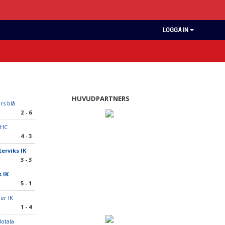
LOGGA IN
HUVUDPARTNERS
rs blå
2 - 6
 HC
4 - 3
erviks IK
3 - 3
 IK
5 - 1
er IK
1 - 4
otala