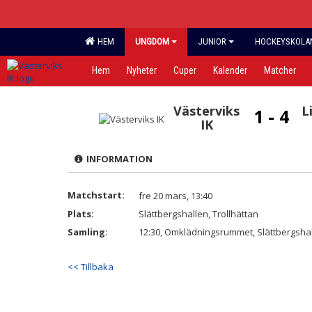
HEM
UNGDOM
JUNIOR
HOCKEYSKOLAN,
Hem
Nyheter
Cuper
Kalender
Matcher
Västerviks
L
1 - 4
IK
INFORMATION
Matchstart:
fre 20 mars, 13:40
Plats:
Slättbergshallen, Trollhättan
Samling:
12:30, Omklädningsrummet, Slättbergsha
<< Tillbaka