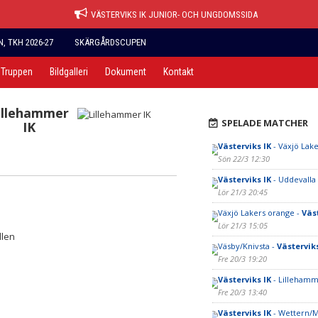
VÄSTERVIKS IK JUNIOR- OCH UNGDOMSSIDA
 TKH 2026-27
SKÄRGÅRDSCUPEN
Truppen
Bildgalleri
Dokument
Kontakt
illehammer
SPELADE MATCHER
IK
Västerviks IK
- Växjö Lake
Sön 22/3 12:30
Västerviks IK
- Uddevalla
Lör 21/3 20:45
Växjö Lakers orange -
Väst
Lör 21/3 15:05
llen
Väsby/Knivsta -
Västerviks
Fre 20/3 19:20
Västerviks IK
- Lillehamm
Fre 20/3 13:40
Västerviks IK
- Wettern/M