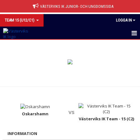
VÄSTERVIKS IK JUNIOR- OCH UNGDOMSSIDA
TEAM 15 (U12/C1)
LOGGA IN
HEM
NYHETER
KALENDER
MATCHER
TRUPPEN
vs
BILDGALLERI
Oskarshamn
Västerviks IK Team - 15 (C2)
DOKUMENT
INFORMATION
KONTAKT