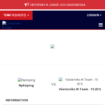
VÄSTERVIKS IK JUNIOR- OCH UNGDOMSSIDA
TEAM 15 (U12/C1)
LOGGA IN
HEM
NYHETER
KALENDER
MATCHER
TRUPPEN
vs
BILDGALLERI
Nyköping
Västerviks IK Team - 15 (D1)
DOKUMENT
INFORMATION
KONTAKT