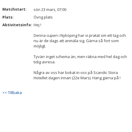
Matchstart:
sön 23 mars, 07:00
Plats:
Övrig plats
Aktivitetsinfo:
Hej !
Denna cupen i Nyköping har vi pratat om ett tag och
nu är de dags att anmäla sig. Gärna så fort som
möjligt.
Tyvärr inget schema än, men räkna med hel dag och
tidig avresa.
Några av oss har bokat in oss på Scandic Stora
Hotellet dagen innan (22e Mars). Häng gärna på !
<< Tillbaka