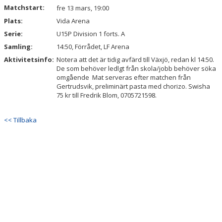
Matchstart:
fre 13 mars, 19:00
Plats:
KONTAKT
Vida Arena
Serie:
U15P Division 1 forts. A
Samling:
14:50, Förrådet, LF Arena
Aktivitetsinfo:
Notera att det är tidig avfärd till Växjö, redan kl 14:50.
De som behöver ledlgt från skola/jobb behöver söka
omgående Mat serveras efter matchen från
Gertrudsvik, preliminärt pasta med chorizo. Swisha
75 kr till Fredrik Blom, 0705721598.
<< Tillbaka