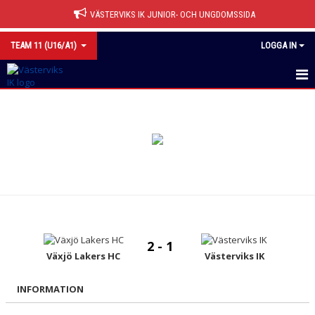
VÄSTERVIKS IK JUNIOR- OCH UNGDOMSSIDA
TEAM 11 (U16/A1)
LOGGA IN
HEM
NYHETER
CUPER
KALENDER
MATCHER
2 - 1
TRUPPEN
Växjö Lakers HC
Västerviks IK
BILDGALLERI
INFORMATION
DOKUMENT