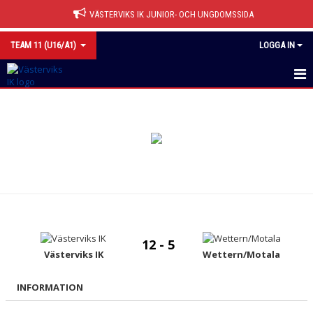
VÄSTERVIKS IK JUNIOR- OCH UNGDOMSSIDA
TEAM 11 (U16/A1)
LOGGA IN
HEM
NYHETER
CUPER
KALENDER
MATCHER
12 - 5
TRUPPEN
Västerviks IK
Wettern/Motala
BILDGALLERI
INFORMATION
DOKUMENT