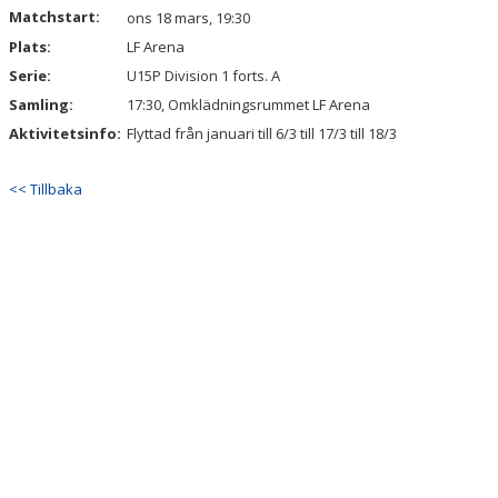
Matchstart:
ons 18 mars, 19:30
Plats:
KONTAKT
LF Arena
Serie:
U15P Division 1 forts. A
Samling:
17:30, Omklädningsrummet LF Arena
Aktivitetsinfo:
Flyttad från januari till 6/3 till 17/3 till 18/3
<< Tillbaka