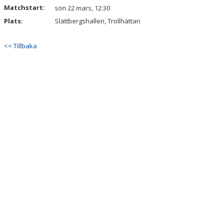
Matchstart:
sön 22 mars, 12:30
Plats:
KONTAKT
Slättbergshallen, Trollhättan
<< Tillbaka